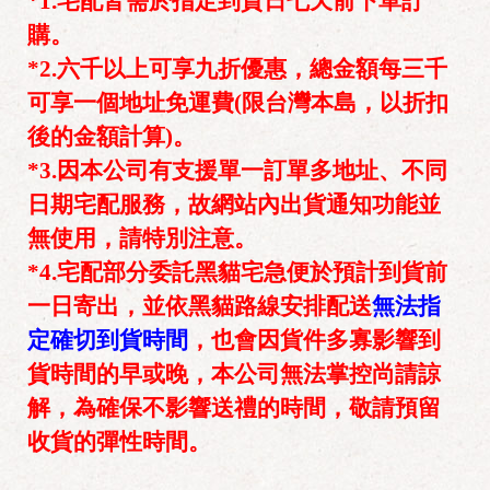
*1.宅配皆需於指定到貨日七天前下單訂
購。
*2.六千以上可享九折優惠，總金額每三千
可享一個地址免運費(限台灣本島，以折扣
後的金額計算)。
*3.因本公司有支援單一訂單多地址、不同
日期宅配服務，故網站內出貨通知功能並
無使用，請特別注意。
*4.宅配部分委託黑貓宅急便於預計到貨前
一日寄出，並依黑貓路線安排配送
無法指
定確切到貨時間
，
也會因貨件多寡影響到
貨時間的早或晚，本公司無法掌控尚請諒
解，為確保不影響送禮的時間，
敬請預留
收貨的彈性時間
。