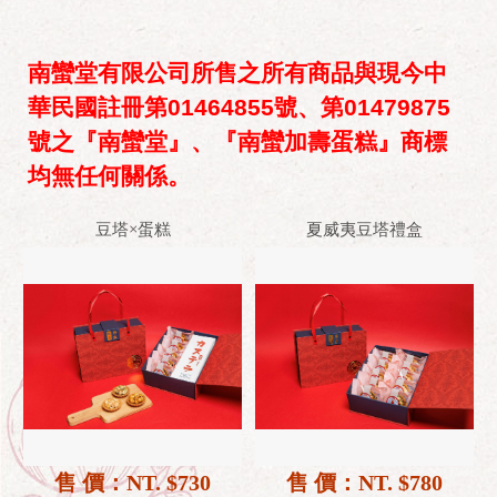
南蠻堂有限公司所售之所有商品與現今中
華民國註冊第01464855號、第01479875
號之『南蠻堂』、『南蠻加壽蛋糕』商標
均無任何關係。
豆塔×蛋糕
夏威夷豆塔禮盒
售 價：NT. $730
售 價：NT. $780