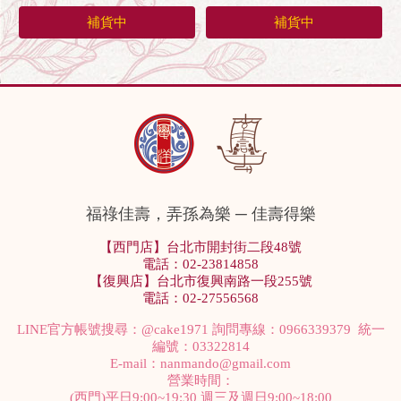
補貨中
補貨中
福祿佳壽，弄孫為樂 ─ 佳壽得樂
【西門店】台北市開封街二段48號
電話：02-23814858
【復興店】台北市復興南路一段255號
電話：02-27556568
LINE官方帳號搜尋：
@cake1971
詢問專線：0966339379 統一
編號：03322814
E-mail：
nanmando@gmail.com
營業時間：
(西門)平日9:00~19:30 週三及週日9:00~18:00