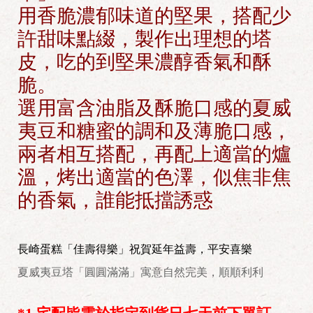
用香脆濃郁味道的堅果，搭配少
許甜味點綴，製作出理想的塔
皮，吃的到堅果濃醇香氣和酥
脆。
選用富含油脂及酥脆口感的夏威
夷豆和糖蜜的調和及薄脆口感，
兩者相互搭配，再配上適當的爐
溫，烤出適當的色澤，似焦非焦
的香氣，誰能抵擋誘惑
長崎蛋糕「佳壽得樂」祝賀延年益壽，平安喜樂
夏威夷豆塔「圓圓滿滿」寓意自然完美，順順利利