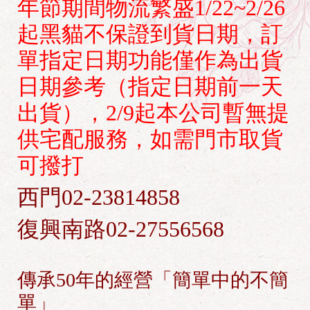
年節期間物流繁盛1/22~2/26
起黑貓不保證到貨日期，訂
單指定日期功能僅作為出貨
日期參考（指定日期前一天
出貨），2/9起本公司暫無提
供宅配服務，如需門市取貨
可撥打
西門02-23814858
復興南路02-27556568
傳承50年的經營「簡單中的不簡
單」